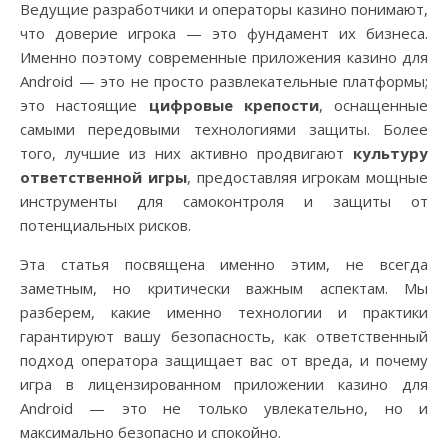
Ведущие разработчики и операторы казино понимают,
что доверие игрока — это фундамент их бизнеса.
Именно поэтому современные приложения казино для
Android — это не просто развлекательные платформы;
это настоящие
цифровые крепости
, оснащенные
самыми передовыми технологиями защиты. Более
того, лучшие из них активно продвигают
культуру
ответственной игры
, предоставляя игрокам мощные
инструменты для самоконтроля и защиты от
потенциальных рисков.
Эта статья посвящена именно этим, не всегда
заметным, но критически важным аспектам. Мы
разберем, какие именно технологии и практики
гарантируют вашу безопасность, как ответственный
подход оператора защищает вас от вреда, и почему
игра в лицензированном приложении казино для
Android — это не только увлекательно, но и
максимально безопасно и спокойно.