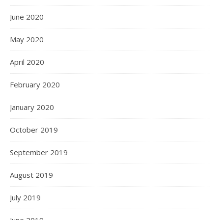
June 2020
May 2020
April 2020
February 2020
January 2020
October 2019
September 2019
August 2019
July 2019