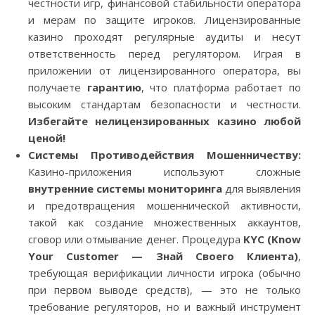
честности игр, финансовой стабильности оператора
и мерам по защите игроков. Лицензированные
казино проходят регулярные аудиты и несут
ответственность перед регулятором. Играя в
приложении от лицензированного оператора, вы
получаете
гарантию
, что платформа работает по
высоким стандартам безопасности и честности.
Избегайте нелицензированных казино любой
ценой!
Системы Противодействия Мошенничеству:
Казино-приложения используют сложные
внутренние системы мониторинга
для выявления
и предотвращения мошеннической активности,
такой как создание множественных аккаунтов,
сговор или отмывание денег. Процедура
KYC (Know
Your Customer — Знай Своего Клиента)
,
требующая верификации личности игрока (обычно
при первом выводе средств), — это не только
требование регуляторов, но и важный инструмент