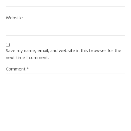
Website
Save my name, email, and website in this browser for the
next time I comment.
Comment
*