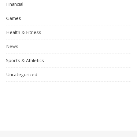
Financial
Games
Health & Fitness
News
Sports & Athletics
Uncategorized