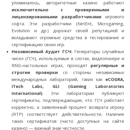
упоминалось, авторитетные казино работают
исключительно с проверенными и
лицензированными разработчиками
игрового
софта. Эти разработчики (NetEnt, Microgaming,
Evolution и др.) дорожат своей репутацией и
вкладывают огромные средства в тестирование и
сертификацию своих игр.
Независимый Аудит ГСЧ:
Генераторы случайных
чисел (ГСЧ), используемые в слотах, видеопокере и
RNG-настольных играх, проходят
регулярные и
строгие проверки
со стороны независимых
международных лабораторий, таких как
eCOGRA,
iTech Labs, GLI (Gaming Laboratories
International)
. Эти лаборатории публикуют
сертификаты, подтверждающие, что ГСЧ работает
корректно, а заявленный процент возврата игроку
(RTP) соответствует действительности. Наличие
таких сертификатов (часто доступных на сайте
казино) — важный знак честности.