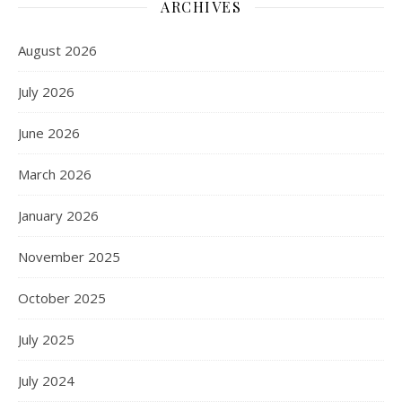
ARCHIVES
August 2026
July 2026
June 2026
March 2026
January 2026
November 2025
October 2025
July 2025
July 2024