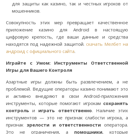
для защиты как казино, так и честных игроков от
мошенников.
Совокупность этих мер превращает качественное
приложение казино для Android в настоящую
цифровую крепость, где ваши данные и средства
находятся под надежной защитой.
скачать Мелбет на
андроид с официального сайта
.
Играйте с Умом: Инструменты Ответственной
Игры для Вашего Контроля
Азартные игры должны быть развлечением, а не
проблемой. Ведущие операторы казино понимают это
и активно внедряют в свои Android-приложения
инструменты, которые помогают игрокам
сохранять
контроль
и
играть ответственно
. Наличие этих
инструментов — это не признак слабости игрока, а
признак
зрелости и ответственности
оператора.
Это не ограничения, а
помощники
, которые