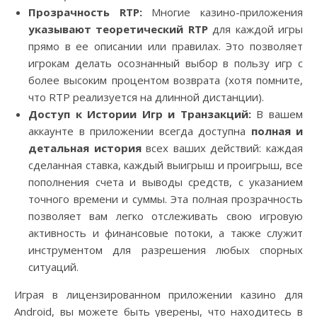
Прозрачность RTP:
Многие казино-приложения
указывают теоретический RTP
для каждой игры
прямо в ее описании или правилах. Это позволяет
игрокам делать осознанный выбор в пользу игр с
более высоким процентом возврата (хотя помните,
что RTP реализуется на длинной дистанции).
Доступ к Истории Игр и Транзакций:
В вашем
аккаунте в приложении всегда доступна
полная и
детальная история
всех ваших действий: каждая
сделанная ставка, каждый выигрыш и проигрыш, все
пополнения счета и выводы средств, с указанием
точного времени и суммы. Эта полная прозрачность
позволяет вам легко отслеживать свою игровую
активность и финансовые потоки, а также служит
инструментом для разрешения любых спорных
ситуаций.
Играя в лицензированном приложении казино для
Android, вы можете быть уверены, что находитесь в