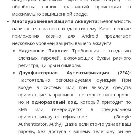
обработка ваших транзакций происходит в
максимально защищенной среде.
Многоуровневая Защита Аккаунта:
Безопасность
начинается с вашего входа в систему. Качественные
приложения казино для Android предлагают
несколько уровней защиты вашего аккаунта:
Надежные Пароли:
Требования к созданию
сложных паролей, включающих буквы разного
регистра, цифры и символы.
Двухфакторная Аутентификация (2FA):
Настоятельно рекомендуемая функция! При
входе в систему или при выводе средств
приложение запрашивает не только ваш пароль,
но и
одноразовый код
, который приходит по
SMS или генерируется в специальном
приложении-аутентификаторе (Google
Authenticator, Authy). Даже если кто-то узнает ваш
пароль, без доступа к вашему телефону он не