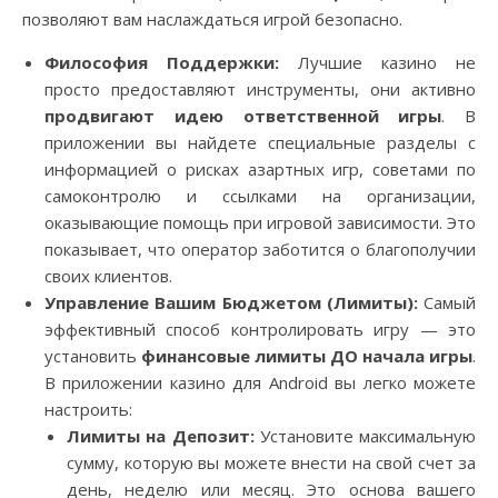
позволяют вам наслаждаться игрой безопасно.
Философия Поддержки:
Лучшие казино не
просто предоставляют инструменты, они активно
продвигают идею ответственной игры
. В
приложении вы найдете специальные разделы с
информацией о рисках азартных игр, советами по
самоконтролю и ссылками на организации,
оказывающие помощь при игровой зависимости. Это
показывает, что оператор заботится о благополучии
своих клиентов.
Управление Вашим Бюджетом (Лимиты):
Самый
эффективный способ контролировать игру — это
установить
финансовые лимиты ДО начала игры
.
В приложении казино для Android вы легко можете
настроить:
Лимиты на Депозит:
Установите максимальную
сумму, которую вы можете внести на свой счет за
день, неделю или месяц. Это основа вашего