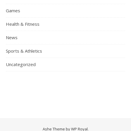
Games
Health & Fitness
News
Sports & Athletics
Uncategorized
Ashe Theme by
WP Royal
.