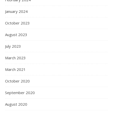
January 2024
October 2023
August 2023
July 2023
March 2023
March 2021
October 2020
September 2020
August 2020