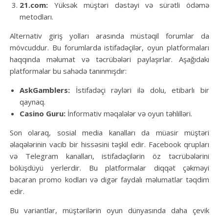
21.com:
Yüksək müştəri dəstəyi və sürətli ödəmə
metodları.
Alternativ giriş yolları arasında müstəqil forumlar da
mövcuddur. Bu forumlarda istifadəçilər, oyun platformaları
haqqında məlumat və təcrübələri paylaşırlar. Aşağıdakı
platformalar bu sahədə tanınmışdır:
AskGamblers:
İstifadəçi rəyləri ilə dolu, etibarlı bir
qaynaq.
Casino Guru:
İnformativ məqalələr və oyun təhlilləri.
Son olaraq, sosial media kanalları da müasir müştəri
əlaqələrinin vacib bir hissəsini təşkil edir. Facebook qrupları
və Telegram kanalları, istifadəçilərin öz təcrübələrini
bölüşdüyü yerlerdir. Bu platformalar diqqət çəkməyi
bacaran promo kodları və digər faydalı məlumatlar təqdim
edir.
Bu variantlar, müştərilərin oyun dünyasında daha çevik