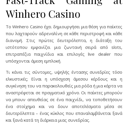
Winhero Casino
Το Winhero Casino έχει δημιουργήσει μια θέση για παίκτες
που λαχταρούν αδρεναλίνη σε κάθε περιστροφή και κάθε
διανομή. Στις πρώτες δευτερόλεπτα, η διάταξη του
ιστότοπου εμφανίζει μια ζωντανή σειρά από slots,
επιτραπέζια παιχνίδια και επιλογές live dealer που
υπόσχονται άμεση εμπλοκή.
Τι κάνει τις σύντομες, υψηλής έντασης συνεδρίες τόσο
ελκυστικές; Είναι η υπόσχεση άμεσου κέρδους και η
συγκίνηση του να παρακολουθείς μια ρόδα ή μια κάρτα να
αναστρέφεται σε πραγματικό χρόνο. Οι παίκτες μπορούν
να μπουν απευθείας σε ένα παιχνίδι, να τοποθετήσουν
ένα στοίχημα και να δουν αποτελέσματα μέσα σε
δευτερόλεπτα – ένας κύκλος που επαναλαμβάνεται ξανά
και ξανά κατά τη διάρκεια μιας συνεδρίας.