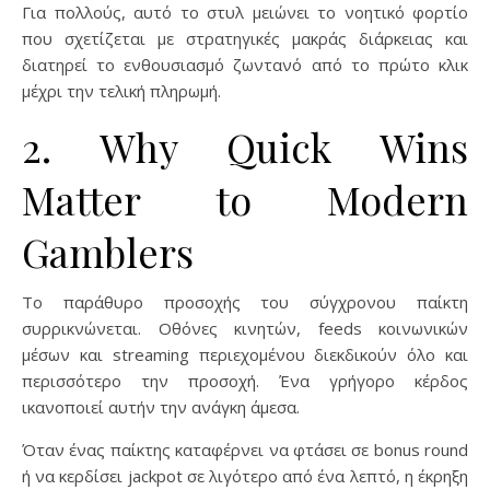
Για πολλούς, αυτό το στυλ μειώνει το νοητικό φορτίο
που σχετίζεται με στρατηγικές μακράς διάρκειας και
διατηρεί το ενθουσιασμό ζωντανό από το πρώτο κλικ
μέχρι την τελική πληρωμή.
2. Why Quick Wins
Matter to Modern
Gamblers
Το παράθυρο προσοχής του σύγχρονου παίκτη
συρρικνώνεται. Οθόνες κινητών, feeds κοινωνικών
μέσων και streaming περιεχομένου διεκδικούν όλο και
περισσότερο την προσοχή. Ένα γρήγορο κέρδος
ικανοποιεί αυτήν την ανάγκη άμεσα.
Όταν ένας παίκτης καταφέρνει να φτάσει σε bonus round
ή να κερδίσει jackpot σε λιγότερο από ένα λεπτό, η έκρηξη