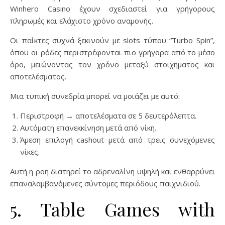
Winhero Casino έχουν σχεδιαστεί για γρήγορους
πληρωμές και ελάχιστο χρόνο αναμονής.
Οι παίκτες συχνά ξεκινούν με slots τύπου “Turbo Spin”,
όπου οι ρόδες περιστρέφονται πιο γρήγορα από το μέσο
όρο, μειώνοντας τον χρόνο μεταξύ στοιχήματος και
αποτελέσματος.
Μια τυπική συνεδρία μπορεί να μοιάζει με αυτό:
Περιστροφή → αποτελέσματα σε 5 δευτερόλεπτα.
Αυτόματη επανεκκίνηση μετά από νίκη.
Άμεση επιλογή cashout μετά από τρεις συνεχόμενες
νίκες.
Αυτή η ροή διατηρεί το αδρεναλίνη υψηλή και ενθαρρύνει
επαναλαμβανόμενες σύντομες περιόδους παιχνιδιού.
5. Table Games with