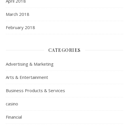
April 2018
March 2018
February 2018
CATEGORIES
Advertising & Marketing
Arts & Entertainment
Business Products & Services
casino
Financial