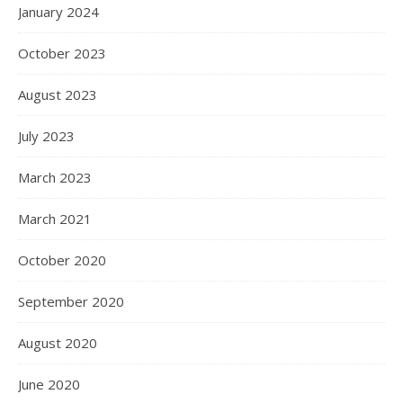
January 2024
October 2023
August 2023
July 2023
March 2023
March 2021
October 2020
September 2020
August 2020
June 2020