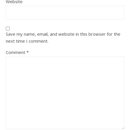
Website
Save my name, email, and website in this browser for the
next time I comment.
Comment
*