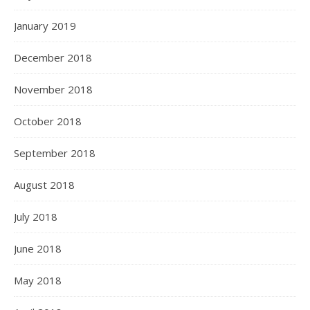
January 2019
December 2018
November 2018
October 2018
September 2018
August 2018
July 2018
June 2018
May 2018