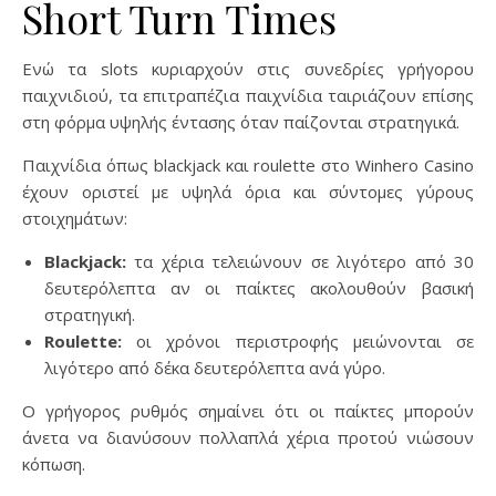
Short Turn Times
Ενώ τα slots κυριαρχούν στις συνεδρίες γρήγορου
παιχνιδιού, τα επιτραπέζια παιχνίδια ταιριάζουν επίσης
στη φόρμα υψηλής έντασης όταν παίζονται στρατηγικά.
Παιχνίδια όπως blackjack και roulette στο Winhero Casino
έχουν οριστεί με υψηλά όρια και σύντομες γύρους
στοιχημάτων:
Blackjack:
τα χέρια τελειώνουν σε λιγότερο από 30
δευτερόλεπτα αν οι παίκτες ακολουθούν βασική
στρατηγική.
Roulette:
οι χρόνοι περιστροφής μειώνονται σε
λιγότερο από δέκα δευτερόλεπτα ανά γύρο.
Ο γρήγορος ρυθμός σημαίνει ότι οι παίκτες μπορούν
άνετα να διανύσουν πολλαπλά χέρια προτού νιώσουν
κόπωση.