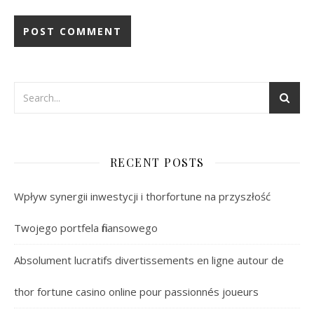
RECENT POSTS
Wpływ synergii inwestycji i thorfortune na przyszłość
Twojego portfela finansowego
Absolument lucratifs divertissements en ligne autour de
thor fortune casino online pour passionnés joueurs