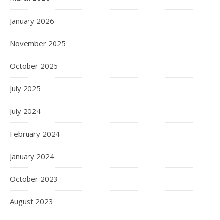
January 2026
November 2025
October 2025
July 2025
July 2024
February 2024
January 2024
October 2023
August 2023