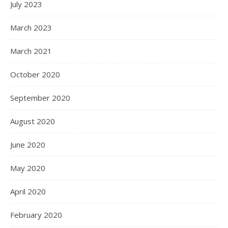
July 2023
March 2023
March 2021
October 2020
September 2020
August 2020
June 2020
May 2020
April 2020
February 2020