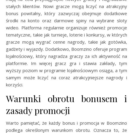
stałych klientów. Nowi gracze mogą liczyć na atrakcyjny
bonus powitalny, który zazwyczaj obejmuje dodatkowe
środki na konto oraz darmowe spiny na wybrane sloty
wideo. Platforma regularnie organizuje również promocje
tematyczne, takie jak turnieje, loterie i konkursy, w których
gracze mogą wygrać cenne nagrody, takie jak gotówka,
gadżety i wyjazdy. Dodatkowo, Boomzino oferuje program
lojalnościowy, który nagradza graczy za ich aktywność na
platformie. Im więcej gracz gra i stawia zakłady, tym
wyższy poziom w programie lojalnościowym osiąga, a tym
samym może liczyć na coraz atrakcyjniejsze nagrody i
korzyści.
Warunki obrotu bonusem i
zasady promocji
Warto pamiętać, że każdy bonus i promocja w Boomzino
podlega określonym warunkom obrotu. Oznacza to, że