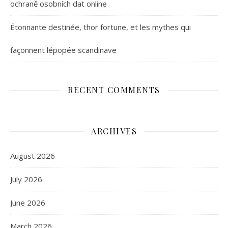
ochraně osobních dat online
Étonnante destinée, thor fortune, et les mythes qui
façonnent lépopée scandinave
RECENT COMMENTS
ARCHIVES
August 2026
July 2026
June 2026
March 2026