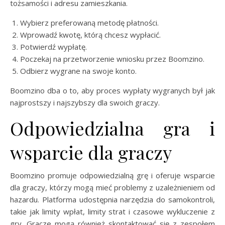
tożsamości i adresu zamieszkania.
Wybierz preferowaną metodę płatności.
Wprowadź kwotę, którą chcesz wypłacić.
Potwierdź wypłatę.
Poczekaj na przetworzenie wniosku przez Boomzino.
Odbierz wygrane na swoje konto.
Boomzino dba o to, aby proces wypłaty wygranych był jak
najprostszy i najszybszy dla swoich graczy.
Odpowiedzialna gra i
wsparcie dla graczy
Boomzino promuje odpowiedzialną grę i oferuje wsparcie
dla graczy, którzy mogą mieć problemy z uzależnieniem od
hazardu. Platforma udostępnia narzędzia do samokontroli,
takie jak limity wpłat, limity strat i czasowe wykluczenie z
gry. Gracze mogą również skontaktować się z zespołem