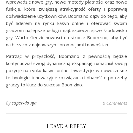
wprowadzić nowe gry, nowe metody płatności oraz nowe
funkcje, które zwiększą atrakcyjność oferty i poprawią
doświadczenie użytkowników. Boomzino dąży do tego, aby
być liderem na rynku kasyn online i oferować swoim
graczom najlepsze usługi i najbezpieczniejsze środowisko
gry. Warto śledzić nowości na stronie Boomzino, aby być
na bieżąco z najnowszymi promocjami i nowościami.
Patrząc w przyszłość, Boomzino z pewnością będzie
kontynuował swoją dynamiczną ekspansję i umacniał swoją
pozycję na rynku kasyn online. Inwestycje w nowoczesne
technologie, innowacyjne rozwiązania i dbałość o potrzeby
graczy to klucz do sukcesu Boomzino.
By
super-douga
0 Comments
LEAVE A REPLY