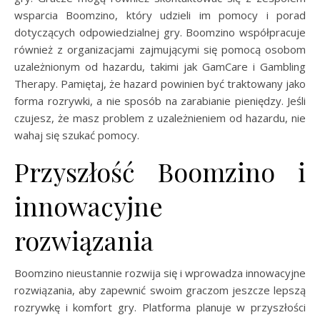
wsparcia Boomzino, który udzieli im pomocy i porad
dotyczących odpowiedzialnej gry. Boomzino współpracuje
również z organizacjami zajmującymi się pomocą osobom
uzależnionym od hazardu, takimi jak GamCare i Gambling
Therapy. Pamiętaj, że hazard powinien być traktowany jako
forma rozrywki, a nie sposób na zarabianie pieniędzy. Jeśli
czujesz, że masz problem z uzależnieniem od hazardu, nie
wahaj się szukać pomocy.
Przyszłość Boomzino i
innowacyjne
rozwiązania
Boomzino nieustannie rozwija się i wprowadza innowacyjne
rozwiązania, aby zapewnić swoim graczom jeszcze lepszą
rozrywkę i komfort gry. Platforma planuje w przyszłości