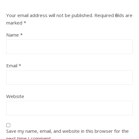
Your email address will not be published.
Required fields are
marked
*
Name
*
Email
*
Website
Save my name, email, and website in this browser for the
next time I comment.