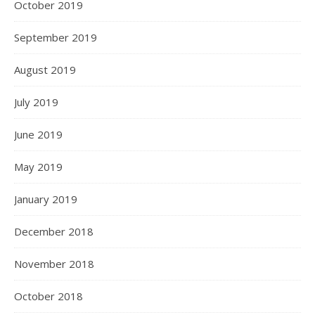
October 2019
September 2019
August 2019
July 2019
June 2019
May 2019
January 2019
December 2018
November 2018
October 2018