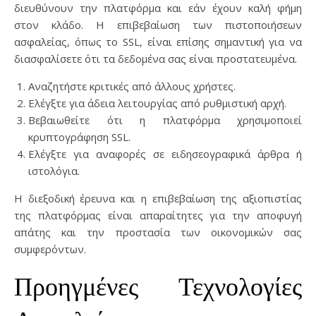
διευθύνουν την πλατφόρμα και εάν έχουν καλή φήμη
στον κλάδο. Η επιβεβαίωση των πιστοποιήσεων
ασφαλείας, όπως το SSL, είναι επίσης σημαντική για να
διασφαλίσετε ότι τα δεδομένα σας είναι προστατευμένα.
Αναζητήστε κριτικές από άλλους χρήστες.
Ελέγξτε για άδεια λειτουργίας από ρυθμιστική αρχή.
Βεβαιωθείτε ότι η πλατφόρμα χρησιμοποιεί
κρυπτογράφηση SSL.
Ελέγξτε για αναφορές σε ειδησεογραφικά άρθρα ή
ιστολόγια.
Η διεξοδική έρευνα και η επιβεβαίωση της αξιοπιστίας
της πλατφόρμας είναι απαραίτητες για την αποφυγή
απάτης και την προστασία των οικονομικών σας
συμφερόντων.
Προηγμένες Τεχνολογίες