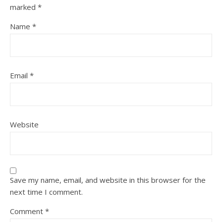
marked
*
Name
*
Email
*
Website
Save my name, email, and website in this browser for the
next time I comment.
Comment
*