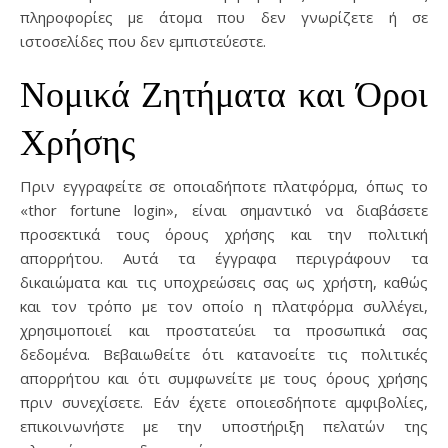
πληροφορίες με άτομα που δεν γνωρίζετε ή σε
ιστοσελίδες που δεν εμπιστεύεστε.
Νομικά Ζητήματα και Όροι
Χρήσης
Πριν εγγραφείτε σε οποιαδήποτε πλατφόρμα, όπως το
«thor fortune login», είναι σημαντικό να διαβάσετε
προσεκτικά τους όρους χρήσης και την πολιτική
απορρήτου. Αυτά τα έγγραφα περιγράφουν τα
δικαιώματα και τις υποχρεώσεις σας ως χρήστη, καθώς
και τον τρόπο με τον οποίο η πλατφόρμα συλλέγει,
χρησιμοποιεί και προστατεύει τα προσωπικά σας
δεδομένα. Βεβαιωθείτε ότι κατανοείτε τις πολιτικές
απορρήτου και ότι συμφωνείτε με τους όρους χρήσης
πριν συνεχίσετε. Εάν έχετε οποιεσδήποτε αμφιβολίες,
επικοινωνήστε με την υποστήριξη πελατών της