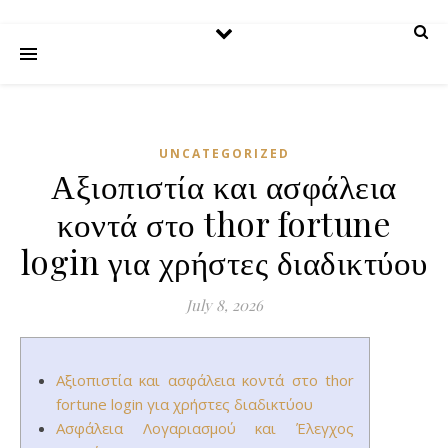
UNCATEGORIZED
Αξιοπιστία και ασφάλεια
κοντά στο thor fortune
login για χρήστες διαδικτύου
July 8, 2026
Αξιοπιστία και ασφάλεια κοντά στο thor
fortune login για χρήστες διαδικτύου
Ασφάλεια Λογαριασμού και Έλεγχος