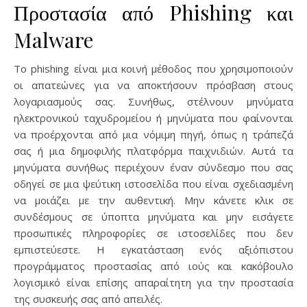
Προστασία από Phishing και
Malware
Το phishing είναι μια κοινή μέθοδος που χρησιμοποιούν
οι απατεώνες για να αποκτήσουν πρόσβαση στους
λογαριασμούς σας. Συνήθως, στέλνουν μηνύματα
ηλεκτρονικού ταχυδρομείου ή μηνύματα που φαίνονται
να προέρχονται από μια νόμιμη πηγή, όπως η τράπεζά
σας ή μια δημοφιλής πλατφόρμα παιχνιδιών. Αυτά τα
μηνύματα συνήθως περιέχουν έναν σύνδεσμο που σας
οδηγεί σε μια ψεύτικη ιστοσελίδα που είναι σχεδιασμένη
να μοιάζει με την αυθεντική. Μην κάνετε κλικ σε
συνδέσμους σε ύποπτα μηνύματα και μην εισάγετε
προσωπικές πληροφορίες σε ιστοσελίδες που δεν
εμπιστεύεστε. Η εγκατάσταση ενός αξιόπιστου
προγράμματος προστασίας από ιούς και κακόβουλο
λογισμικό είναι επίσης απαραίτητη για την προστασία
της συσκευής σας από απειλές.