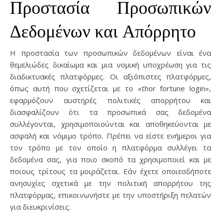
Προστασία Προσωπικών
Δεδομένων και Απόρρητο
Η προστασία των προσωπικών δεδομένων είναι ένα
θεμελιώδες δικαίωμα και μια νομική υποχρέωση για τις
διαδικτυακές πλατφόρμες. Οι αξιόπιστες πλατφόρμες,
όπως αυτή που σχετίζεται με το «thor fortune login»,
εφαρμόζουν αυστηρές πολιτικές απορρήτου και
διασφαλίζουν ότι τα προσωπικά σας δεδομένα
συλλέγονται, χρησιμοποιούνται και αποθηκεύονται με
ασφαλή και νόμιμο τρόπο. Πρέπει να είστε ενήμεροι για
τον τρόπο με τον οποίο η πλατφόρμα συλλέγει τα
δεδομένα σας, για ποιο σκοπό τα χρησιμοποιεί και με
ποιους τρίτους τα μοιράζεται. Εάν έχετε οποιεσδήποτε
ανησυχίες σχετικά με την πολιτική απορρήτου της
πλατφόρμας, επικοινωνήστε με την υποστήριξη πελατών
για διευκρινίσεις.