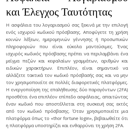
και Έλεγχος Ταυτότητας
Η ασφάλεια του λογαριασμού σας ξεκινά με την επιλογή
ενός ισχυρού κωδικού πρόσβασης. Αποφύγετε τη χρήση
κοινών λέξεων, ημερομηνιών γέννησης ή προσωπικών
πληροφοριών που είναι εύκολα μαντεύσιμες. Ένας
ισχυρός κωδικός πρόσβασης πρέπει να περιλαμβάνει ένα
μείγμα πεζών και κεφαλαίων γραμμάτων, αριθμών και
ειδικών χαρακτήρων. Επιπλέον, είναι σημαντικό να
αλλάζετε τακτικά τον κωδικό πρόσβασής σας και να μην
τον χρησιμοποιείτε σε πολλές διαφορετικές πλατφόρμες.
Η ενεργοποίηση της επαλήθευσης δύο παραγόντων (2FA)
προσθέτει ένα επιπλέον επίπεδο ασφάλειας, απαιτώντας
έναν κωδικό που αποστέλλεται στη συσκευή σας εκτός
από τον κωδικό πρόσβασης. Όταν χρησιμοποιείτε μια
πλατφόρμα όπως το «thor fortune login», βεβαιωθείτε ότι
η πλατφόρμα υποστηρίζει και ενθαρρύνει τη χρήση 2FA.