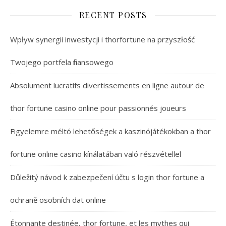
RECENT POSTS
Wpływ synergii inwestycji i thorfortune na przyszłość
Twojego portfela finansowego
Absolument lucratifs divertissements en ligne autour de
thor fortune casino online pour passionnés joueurs
Figyelemre méltó lehetőségek a kaszinójátékokban a thor
fortune online casino kínálatában való részvétellel
Důležitý návod k zabezpečení účtu s login thor fortune a
ochraně osobních dat online
Étonnante destinée, thor fortune, et les mythes qui