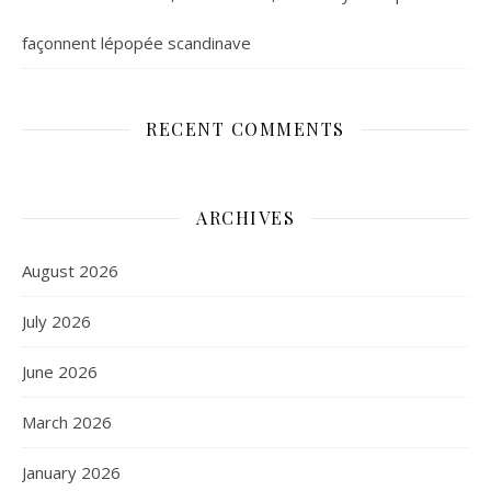
façonnent lépopée scandinave
RECENT COMMENTS
ARCHIVES
August 2026
July 2026
June 2026
March 2026
January 2026