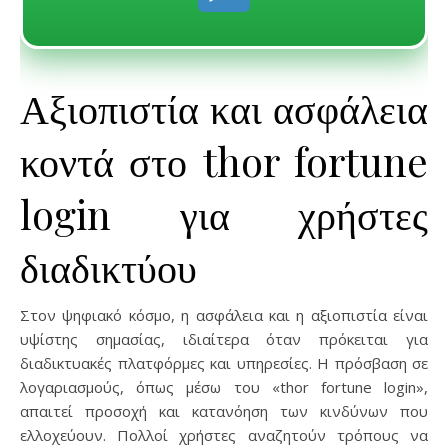
Αξιοπιστία και ασφάλεια
κοντά στο thor fortune
login για χρήστες
διαδικτύου
Στον ψηφιακό κόσμο, η ασφάλεια και η αξιοπιστία είναι
υψίστης σημασίας, ιδιαίτερα όταν πρόκειται για
διαδικτυακές πλατφόρμες και υπηρεσίες. Η πρόσβαση σε
λογαριασμούς, όπως μέσω του «thor fortune login»,
απαιτεί προσοχή και κατανόηση των κινδύνων που
ελλοχεύουν. Πολλοί χρήστες αναζητούν τρόπους να