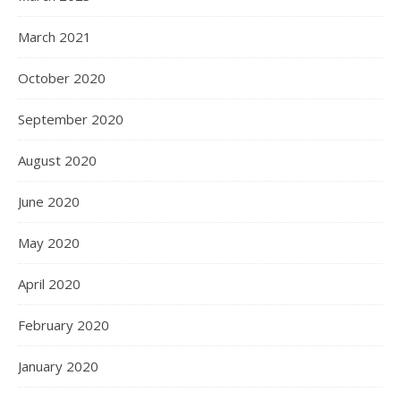
March 2021
October 2020
September 2020
August 2020
June 2020
May 2020
April 2020
February 2020
January 2020